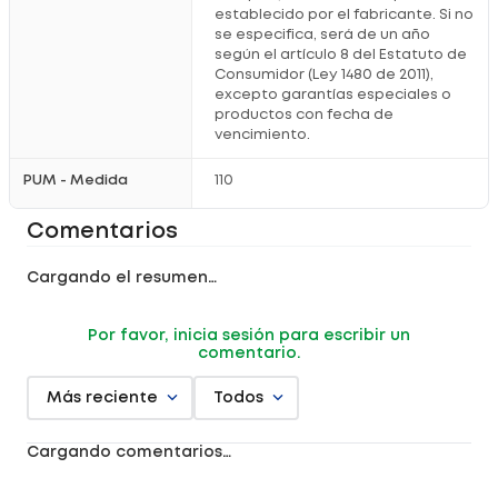
cantidad en las manos para una mejor
distribución
.
establecido por el fabricante. Si no
Extiende el producto en el largo y las puntas sobre
se especifica, será de un año
cabello húmedo o seco para mayor
suavidad
.
según el artículo 8 del Estatuto de
Reaplica en cabello seco en cualquier momento para
Consumidor (Ley 1480 de 2011),
renovar el
brillo
.
excepto garantías especiales o
productos con fecha de
Información adicional
vencimiento.
La intensidad del color del producto puede variar debido
a ingredientes sensibles a la
luz
.
PUM - Medida
110
Uso externo únicamente.
Evitar el contacto con los ojos.
Conservar en un lugar fresco y seco para mantener su
Comentarios
calidad
.
Cargando el resumen…
¿Por qué comprarlo en Locatel?
Productos originales que inspiran
confianza
.
Por favor, inicia sesión para escribir un
Asesoría profesional enfocada en tu
bienestar
.
comentario.
Promociones pensadas para tu
cuidado
.
Compra online práctica y
segura
.
Más reciente
Todos
Registro sanitario NSOC42909-25CO
Cargando comentarios…