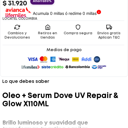
Ahorra
30%
$
31
.
920
Acumula 0 millas ó redime 0 millas
LOCATEL COLOMBIA
Cambios y
Retiros en
Compra segura
Envíos gratis
Devoluciones
tiendas
Aplican T&C
Medios de pago
Lo que debes saber
Oleo + Serum Dove UV Repair &
Glow X110ML
Brillo luminoso y suavidad que