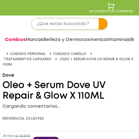
MI CARRITO DE COMPRAS
Combos
Marcas
Belleza y Dermocosmetica
Vitaminas
Bie
CUIDADO PERSONAL
CUIDADO CABELLO
TRATAMIENTOS CAPILARES
OLEO + SERUM DOVE UV REPAIR & GLOW X
110ML
Dove
Oleo + Serum Dove UV
Repair & Glow X 110ML
Cargando comentarios…
REFERENCIA
:
20483985
Antes
$
45
.
600