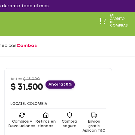
 durante todo el mes.
MI
CARRITO
DE
COMPRAS
médicos
Combos
Antes
$
45
.
000
Ahorra
30%
$
31
.
500
LOCATEL COLOMBIA
Cambios y
Retiros en
Compra
Envíos
Devoluciones
tiendas
segura
gratis
Aplican T&C