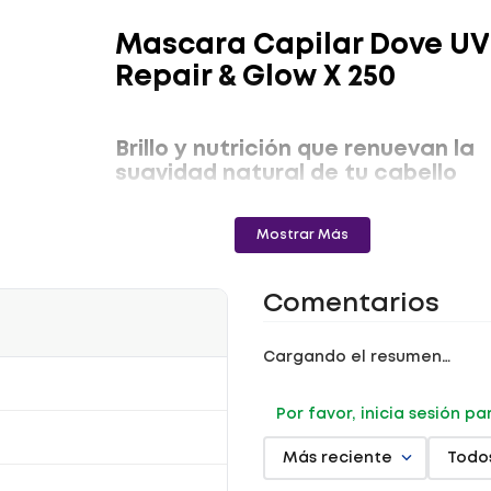
Mascara Capilar Dove UV
Repair & Glow X 250
Brillo y nutrición que renuevan la
suavidad natural de tu cabello
La
máscara capilar reparadora
Dove UV Repair
& Glow está diseñada para aportar
nutrición
y
Mostrar Más
cuidado profundo al cabello dentro de tu rutina
capilar. Su fórmula ayuda a revitalizar las fibras
capilares mientras aporta una sensación de
suavidad
, brillo y ligereza desde la primera
Comentarios
aplicación.
Ideal para cabellos que necesitan reparación y
protección
, este tratamiento capilar ayuda a
mejorar la apariencia del cabello opaco o reseco,
Cargando el resumen…
dejando una sensación sedosa que acompaña tu
rutina con más
confianza
y bienestar.
Por favor, inicia sesión p
Características principales
Más reciente
Todo
Nutre profundamente el cabello aportando
suavidad
.