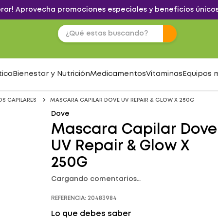
brar! Aprovecha promociones especiales y beneficios únicos
tica
Bienestar y Nutrición
Medicamentos
Vitaminas
Equipos 
S CAPILARES
MASCARA CAPILAR DOVE UV REPAIR & GLOW X 250G
Dove
Mascara Capilar Dove
UV Repair & Glow X
250G
Cargando comentarios…
REFERENCIA
:
20483984
Lo que debes saber