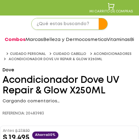
MI CARRITO DE COMPRAS
Combos
Marcas
Belleza y Dermocosmetica
Vitaminas
Bie
CUIDADO PERSONAL
CUIDADO CABELLO
ACONDICIONADORES
ACONDICIONADOR DOVE UV REPAIR & GLOW X250ML
Dove
Acondicionador Dove UV
Repair & Glow X250ML
Cargando comentarios…
REFERENCIA
:
20483983
Antes
$
27
.
850
Ahorra
30%
$
19
.
495