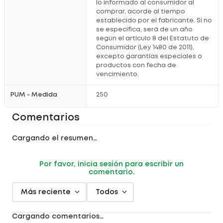
lo informado al consumidor al
Usar con frecuencia como parte de tu rutina de
comprar, acorde al tiempo
bienestar
capilar.
establecido por el fabricante. Si no
se especifica, será de un año
Información adicional
según el artículo 8 del Estatuto de
Consumidor (Ley 1480 de 2011),
Uso externo únicamente.
excepto garantías especiales o
Evitar el contacto con los ojos.
productos con fecha de
En caso de irritación, suspender su uso y consultar con un
profesional de la
salud
si persiste.
vencimiento.
Conservar en un lugar fresco y seco para preservar su
calidad
.
PUM - Medida
250
¿Por qué comprarlo en Locatel?
Comentarios
Producto original que garantiza
autenticidad
.
Asesoría profesional para elegir el mejor cuidado según tu
Cargando el resumen…
bienestar
.
Compra online práctica y
segura
.
Promociones y beneficios pensados para tu
economía
.
Por favor, inicia sesión para escribir un
comentario.
Registro sanitario:
NSOC41730-25CO
Más reciente
Todos
Cargando comentarios…