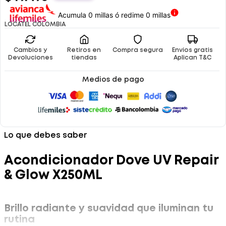
Acumula 0 millas ó redime 0 millas
LOCATEL COLOMBIA
Cambios y
Retiros en
Compra segura
Envíos gratis
Devoluciones
tiendas
Aplican T&C
Medios de pago
Lo que debes saber
Acondicionador Dove UV Repair
& Glow X250ML
Brillo radiante y suavidad que iluminan tu
rutina