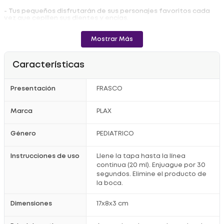
- Tus pequeños disfrutarán de sus personajes favoritos cada
vez que cepillen sus dientes y encías.
- Ayuda a reducir y evitar las manchas amarillas causadas por
una mala higiene oral o el consumo de ciertos alimentos y
Mostrar Más
bebidas, además, refuerza el esmalte gracias a que se
encuentra adicionado con flúor, lo cual evita la aparición de
caries.
Características
- Puede usarse diariamente después de cada cepillado y deja
un sabor a tutti frutti que le encantará a los más pequeños del
hogar.
Presentación
FRASCO
- Su fórmula líquida permite limpiar de forma eficaz lugares de la
boca difíciles de alcanzar con el cepillo. El enjuague bucal
Marca
PLAX
Colgate es ideal para uso en niños de 6 años en adelante.
Registro Invima: NSOC17816-06CO
Género
PEDIATRICO
Instrucciones de uso
Llene la tapa hasta la línea
continua (20 ml). Enjuague por 30
segundos. Elimine el producto de
la boca.
Dimensiones
17x8x3 cm