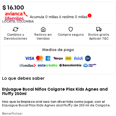
$
16
.
100
Acumula 0 millas ó redime 0 millas
LOCATEL COLOMBIA
Cambios y
Retiros en
Compra segura
Envíos gratis
Devoluciones
tiendas
Aplican T&C
Medios de pago
Lo que debes saber
Enjuague Bucal Niños Colgate Plax Kids Agnes and
Fluffy 250ml
Haz que la limpieza oral sea tan divertida como jugar, con el
Enjuague Bucal Plax Kids Agnes and Fluffy de 250 ml de Colgate.
Beneficios: