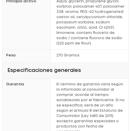
Principio activo
Aqua, glycerin, propylene glycol,
sorbitol, poloxamer 407, poloxamer
338, aroma, PEG-40 hydrogenated
castor oil, cetylpyconium chloride,
potassium sorbate, sodium
saccharin, citric, acid, Cl 42051,
limonene, contem fluoreto de
sodio / contiene fluoruro de sodio
(225 ppm de flour).
Peso
270 Gramos
Especificaciones generales
Garantía
El término de garantía varía según
lo informado al consumidor al
comprar, acorde al tiempo
establecido por el fabricante. Si no
se especifica, será de un año
según el artículo 8 del Estatuto de
Consumidor (Ley 1480 de 2011),
excepto garantías especiales o
productos con fecha de