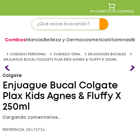
MI CARRITO DE COMPRAS
Combos
Marcas
Belleza y Dermocosmetica
Vitaminas
Bie
CUIDADO PERSONAL
CUIDADO ORAL
ENJUAGUES BUCALES
ENJUAGUE BUCAL COLGATE PLAX KIDS AGNES & FLUFFY X 250ML
Colgate
Enjuague Bucal Colgate
Plax Kids Agnes & Fluffy X
250ml
Cargando comentarios…
REFERENCIA
:
20473734