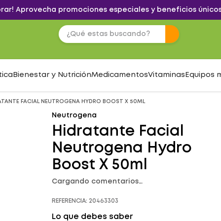
brar! Aprovecha promociones especiales y beneficios únicos
tica
Bienestar y Nutrición
Medicamentos
Vitaminas
Equipos 
ATANTE FACIAL NEUTROGENA HYDRO BOOST X 50ML
Neutrogena
Hidratante Facial
Neutrogena Hydro
Boost X 50ml
Cargando comentarios…
REFERENCIA
:
20463303
Lo que debes saber