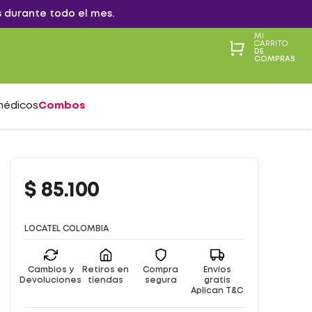
 durante todo el mes.
MI
CARRITO
DE
COMPRAS
médicos
Combos
$
85
.
100
LOCATEL COLOMBIA
Cambios y
Retiros en
Compra
Envíos
Devoluciones
tiendas
segura
gratis
Aplican T&C