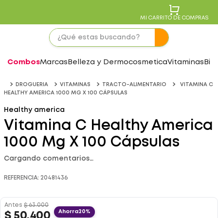
MI CARRITO DE COMPRAS
Combos
Marcas
Belleza y Dermocosmetica
Vitaminas
Bie
DROGUERIA
VITAMINAS
TRACTO-ALIMENTARIO
VITAMINA C
HEALTHY AMERICA 1000 MG X 100 CÁPSULAS
Healthy america
Vitamina C Healthy America
1000 Mg X 100 Cápsulas
Cargando comentarios…
REFERENCIA
:
20481436
Antes
$
63
.
000
Ahorra
20%
$
50
.
400