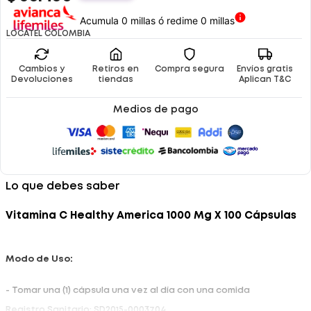
Acumula 0 millas ó redime 0 millas
LOCATEL COLOMBIA
Cambios y
Retiros en
Compra segura
Envíos gratis
Devoluciones
tiendas
Aplican T&C
Medios de pago
Lo que debes saber
Vitamina C Healthy America 1000 Mg X 100 Cápsulas
Modo de Uso:
- Tomar una (1) cápsula una vez al día con una comida
Registro Sanitario: SD2015-0003704