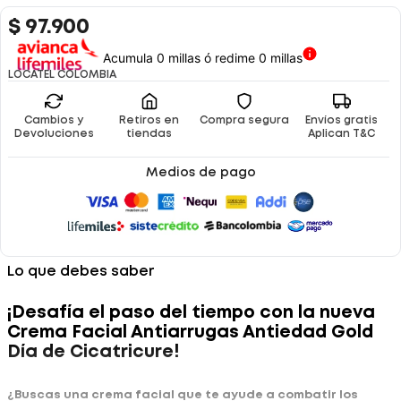
$
97
.
900
Acumula 0 millas ó redime 0 millas
LOCATEL COLOMBIA
Cambios y
Retiros en
Compra segura
Envíos gratis
Devoluciones
tiendas
Aplican T&C
Medios de pago
Lo que debes saber
¡Desafía el paso del tiempo con la nueva
Crema Facial Antiarrugas Antiedad Gold
Día de Cicatricure!
¿Buscas una crema facial que te ayude a combatir los