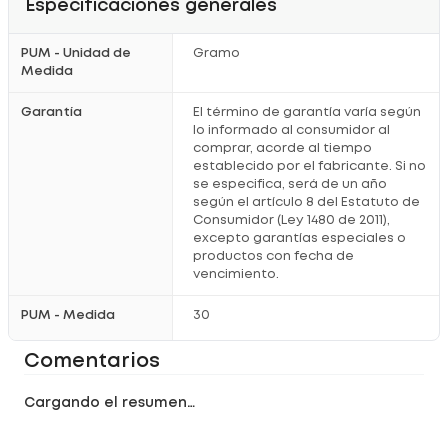
Especificaciones generales
Aplicación diaria
: Su textura ligera y de rápida absorción
la hace ideal para usar durante el día, como parte de tu
rutina de cuidado facial.
Resultados garantizados
: El 90% de las mujeres notó
PUM - Unidad de
Gramo
resultados en solo 6 semanas de uso, lo que demuestra la
Medida
eficacia de esta crema facial.
Garantía
El término de garantía varía según
Características
lo informado al consumidor al
comprar, acorde al tiempo
Crema facial antiarrugas y antiedad
: Diseñada para
establecido por el fabricante. Si no
combatir los signos del envejecimiento y mejorar la
apariencia de la piel.
se especifica, será de un año
Fórmula con péptidos de oro, calcio y silicio
:
según el artículo 8 del Estatuto de
Ingredientes que actúan en sinergia para reafirmar la piel,
Consumidor (Ley 1480 de 2011),
reducir arrugas y mejorar la elasticidad.
excepto garantías especiales o
Textura ligera y de rápida absorción
: Ideal para usar
durante el día, debajo del maquillaje.
productos con fecha de
Presentación de 50g
: Suficiente para un uso prolongado
vencimiento.
y resultados visibles.
PUM - Medida
30
¡No esperes más para lucir una piel más joven y radiante!
Prueba la Crema Facial Antiarrugas Antiedad Gold Día de
Cicatricure y descubre el poder del oro en tu piel.
¡Añádela a tu
Comentarios
carrito ahora!
Cargando el resumen…