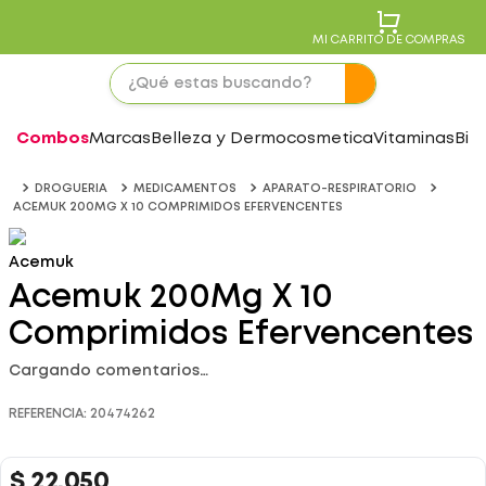
MI CARRITO DE COMPRAS
Combos
Marcas
Belleza y Dermocosmetica
Vitaminas
Bie
DROGUERIA
MEDICAMENTOS
APARATO-RESPIRATORIO
ACEMUK 200MG X 10 COMPRIMIDOS EFERVENCENTES
Acemuk
Acemuk 200Mg X 10
Comprimidos Efervencentes
Cargando comentarios…
REFERENCIA
:
20474262
$
22
.
050