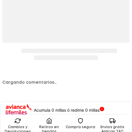
Cargando comentarios…
Acumula 0 millas ó redime 0 millas
Cambios y
Retiros en
Compra segura
Envíos gratis
Devoluciones
tiendas
Aplican T&C