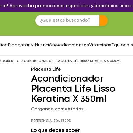
brar! Aprovecha promociones especiales y beneficios únicos
tica
Bienestar y Nutrición
Medicamentos
Vitaminas
Equipos 
ADORES
ACONDICIONADOR PLACENTA LIFE LISSO KERATINA X 350ML
Placenta Life
Acondicionador
Placenta Life Lisso
Keratina X 350ml
Cargando comentarios…
REFERENCIA
:
20483293
Lo que debes saber