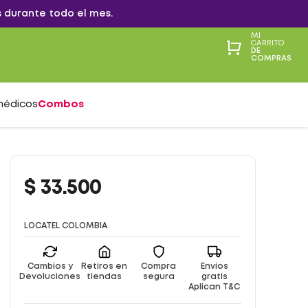
 durante todo el mes.
MI
CARRITO
DE
COMPRAS
médicos
Combos
$
33
.
500
LOCATEL COLOMBIA
Cambios y
Retiros en
Compra
Envíos
Devoluciones
tiendas
segura
gratis
Aplican T&C