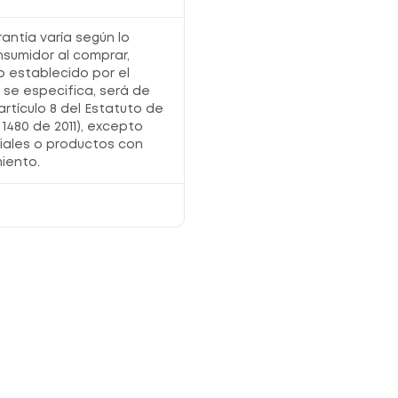
Apto para todo tipo de cabello.
rantía varía según lo
nsumidor al comprar,
¿Por qué comprarlo en Locatel?
o establecido por el
Precios competitivos
y excelentes
o se especifica, será de
beneficios en cuidado capilar.
artículo 8 del Estatuto de
Promociones exclusivas
para tu rutina de
belleza.
1480 de 2011), excepto
Medios de pago seguros
y prácticos para
iales o productos con
tu comodidad.
Autenticidad garantizada
con respaldo
iento.
Placenta Life.
Registro sanitario:
NSOC22455-23CO