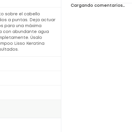
natural.
Cargando comentarios…
Deja el cabello
fácil de peinar, suave y
manejable
.
to sobre el cabello
Fórmula ligera, ideal para uso
diario o
frecuente
.
os a puntas. Deja actuar
Complemento perfecto del
Shampoo
os para una máxima
Placenta Life Lisso Keratina
.
aga con abundante agua
ompletamente. Úsalo
mpoo Lisso Keratina
¿Cómo usar el Acondicionador Placenta
sultados.
Life Lisso Keratina?
Aplica el producto sobre el
cabello húmedo
,
de medios a puntas.
Deja actuar durante 5 minutos
para una
máxima nutrición.
Enjuaga con abundante agua hasta retirar
completamente.
Úsalo después del
Shampoo Lisso Keratina
para mejores resultados.
Información adicional
Categoría:
Cuidado capilar y belleza
.
Evita el contacto con los ojos; si ocurre,
enjuaga con abundante agua
.
Mantén el envase
bien cerrado y en lugar
fresco
.