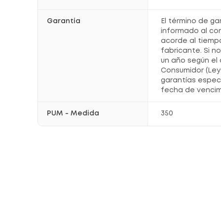
Garantía
El término de ga
informado al co
acorde al tiemp
fabricante. Si n
un año según el 
Consumidor (Ley 
garantías espec
fecha de vencim
PUM - Medida
350