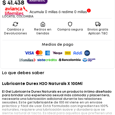
Ahorra
15%
$
41
.
438
Acumula 0 millas ó redime 0 millas
LOCATEL COLOMBIA
Cambios y
Retiros en
Compra segura
Envíos gratis
Devoluciones
tiendas
Aplican T&C
Medios de pago
Lo que debes saber
Lubricante Durex H2O Naturals X 100Ml
El Gel Lubricante Durex Naturals es un producto íntimo diseñado
para brindar una experiencia sexual más cómoda y placentera,
necesaria una lubricación adicional durante las relaciones
sexuales. Este gel
lubricante
de 100 ml viene en un envase
práctico y fácil de usar. Está formulado con ingredientes 100%
naturales, requiere una lubricación suave y duradera que se
siente natural al tacto. Es ideal para aquellos que prefieren una