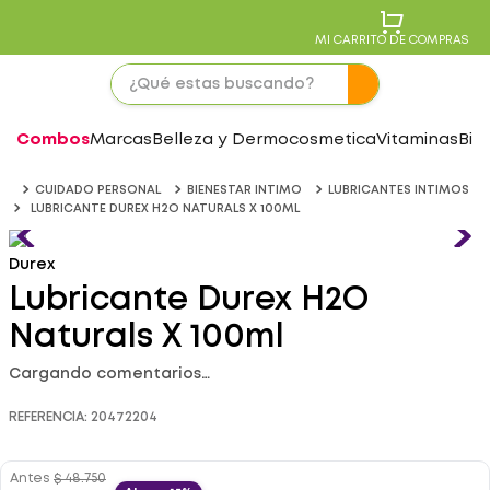
MI CARRITO DE COMPRAS
Combos
Marcas
Belleza y Dermocosmetica
Vitaminas
Bie
CUIDADO PERSONAL
BIENESTAR INTIMO
LUBRICANTES INTIMOS
LUBRICANTE DUREX H2O NATURALS X 100ML
Durex
Lubricante Durex H2O
Naturals X 100ml
Cargando comentarios…
REFERENCIA
:
20472204
Antes
$
48
.
750