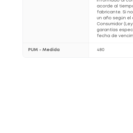
informado al co
acorde al tiemp
fabricante. Si n
un año según el 
Consumidor (Ley 
garantías espec
fecha de vencim
PUM - Medida
480