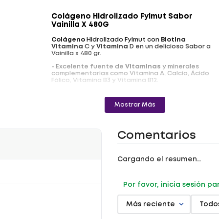
Colágeno Hidrolizado Fylmut Sabor
Vainilla X 480G
Colágeno
Hidrolizado Fylmut con
Biotina
Vitamina
C y
Vitamina
D en un delicioso Sabor a
Vainilla x 480 gr.
- Excelente fuente de
Vitaminas
y minerales
complementarias como Vitamina A, Calcio, Ácido
Fólico, Vitamina B3 y Vitamina B12.
- Libre de lactosa, libre de gluten.
- 5.200 mg de
Colágeno
Hidrolizado
por porción.
Mostrar Más
Uso:
- Disolver 1 cucharada (16 gramos) dosificadora en
Comentarios
un vaso de agua (200 ml), o en tu bebida favorita.
- Consumir inmediatamente.
- También puede ser disuelto en licuadora para
Cargando el resumen…
preparación tipo malteada.
- Incluye cuchara dosificadora.
RSA-0017547-2022
Por favor, inicia sesión p
Más reciente
Todo