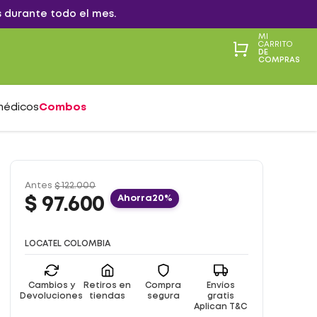
 durante todo el mes.
MI
CARRITO
DE
COMPRAS
médicos
Combos
Antes
$
122
.
000
Ahorra
20%
$
97
.
600
LOCATEL COLOMBIA
Cambios y
Retiros en
Compra
Envíos
Devoluciones
tiendas
segura
gratis
Aplican T&C