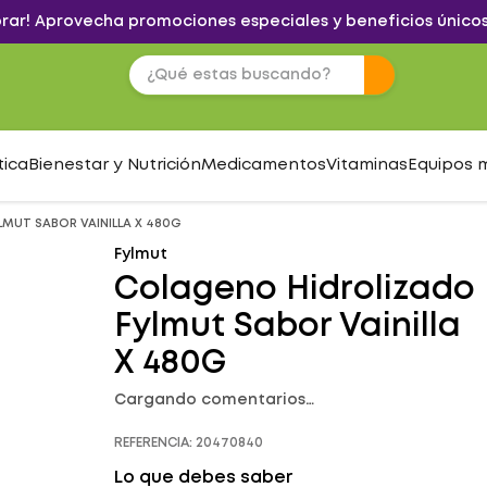
brar! Aprovecha promociones especiales y beneficios únicos
tica
Bienestar y Nutrición
Medicamentos
Vitaminas
Equipos 
MUT SABOR VAINILLA X 480G
Fylmut
Colageno Hidrolizado
Fylmut Sabor Vainilla
X 480G
Cargando comentarios…
REFERENCIA
:
20470840
Lo que debes saber