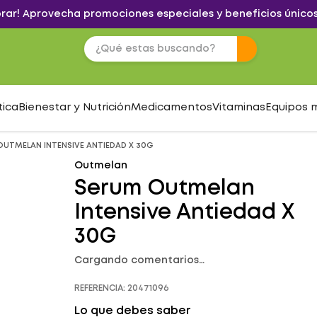
brar! Aprovecha promociones especiales y beneficios únicos
tica
Bienestar y Nutrición
Medicamentos
Vitaminas
Equipos 
OUTMELAN INTENSIVE ANTIEDAD X 30G
Outmelan
Serum Outmelan
Intensive Antiedad X
30G
Cargando comentarios…
REFERENCIA
:
20471096
Lo que debes saber