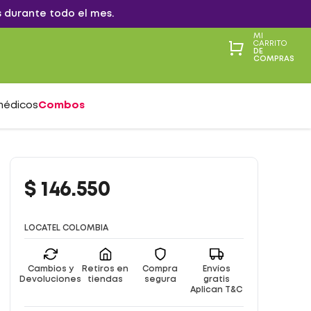
 durante todo el mes.
MI
CARRITO
DE
COMPRAS
médicos
Combos
$
146
.
550
LOCATEL COLOMBIA
Cambios y
Retiros en
Compra
Envíos
Devoluciones
tiendas
segura
gratis
Aplican T&C