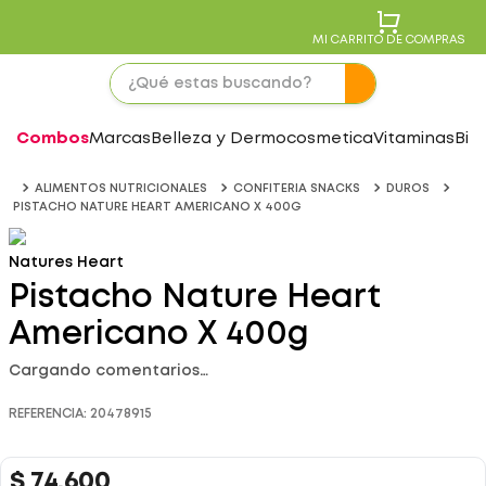
MI CARRITO DE COMPRAS
Combos
Marcas
Belleza y Dermocosmetica
Vitaminas
Bie
ALIMENTOS NUTRICIONALES
CONFITERIA SNACKS
DUROS
PISTACHO NATURE HEART AMERICANO X 400G
Natures Heart
Pistacho Nature Heart
Americano X 400g
Cargando comentarios…
REFERENCIA
:
20478915
$
74
.
600