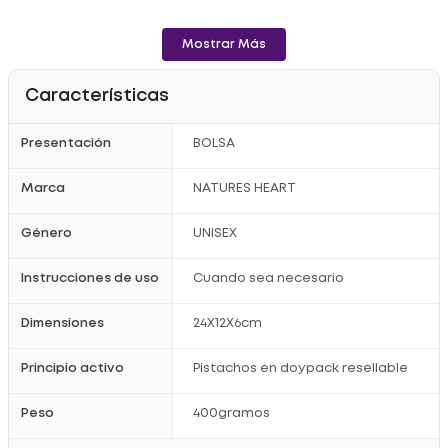
Registro Sanitario: NSA-0010279-2021
Mostrar Más
Características
Presentación
BOLSA
Marca
NATURES HEART
Género
UNISEX
Instrucciones de uso
Cuando sea necesario
Dimensiones
24X12X6cm
Principio activo
Pistachos en doypack resellable
Peso
400gramos