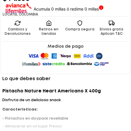
Acumula 0 millas ó redime 0 millas
LOCATEL COLOMBIA
Cambios y
Retiros en
Compra segura
Envíos gratis
Devoluciones
tiendas
Aplican T&C
Medios de pago
Lo que debes saber
Pistacho Nature Heart Americano X 400g
Disfruta de un delicioso snack
Caracteristicas:
- Pistachos en doypack resellable
- Almacenar en un lugar fresco