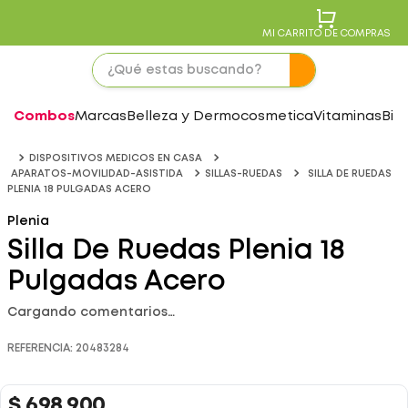
MI CARRITO DE COMPRAS
Combos
Marcas
Belleza y Dermocosmetica
Vitaminas
Bie
DISPOSITIVOS MEDICOS EN CASA
APARATOS-MOVILIDAD-ASISTIDA
SILLAS-RUEDAS
SILLA DE RUEDAS
PLENIA 18 PULGADAS ACERO
Plenia
Silla De Ruedas Plenia 18
Pulgadas Acero
Cargando comentarios…
REFERENCIA
:
20483284
$
698
.
900