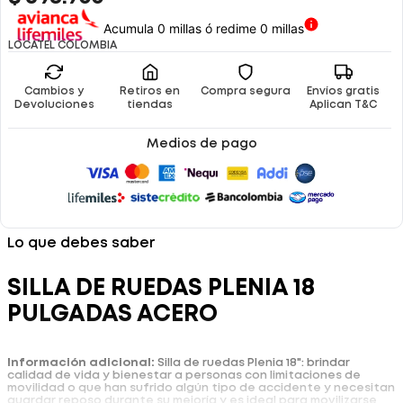
Acumula 0 millas ó redime 0 millas
LOCATEL COLOMBIA
Cambios y
Retiros en
Compra segura
Envíos gratis
Devoluciones
tiendas
Aplican T&C
Medios de pago
Lo que debes saber
SILLA DE RUEDAS PLENIA 18
PULGADAS ACERO
Información adicional:
Silla de ruedas Plenia 18": brindar
calidad de vida y bienestar a personas con limitaciones de
movilidad o que han sufrido algún tipo de accidente y necesitan
guardar reposo durante su mejoría y es ideal para movilizarse