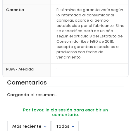
Medidas del producto empacado:
Profundidad: 24cm, Ancho:
Garantía
El término de garantía varía según
79cm, Altura: 98cm
lo informado al consumidor al
Pesos
Peso Neto: 18kgr, Peso bruto: 20kgr
comprar, acorde al tiempo
establecido por el fabricante. Si no
se especifica, será de un año
según el artículo 8 del Estatuto de
Consumidor (Ley 1480 de 2011),
excepto garantías especiales o
productos con fecha de
vencimiento.
PUM - Medida
1
Comentarios
Cargando el resumen…
Por favor, inicia sesión para escribir un
comentario.
Más reciente
Todos