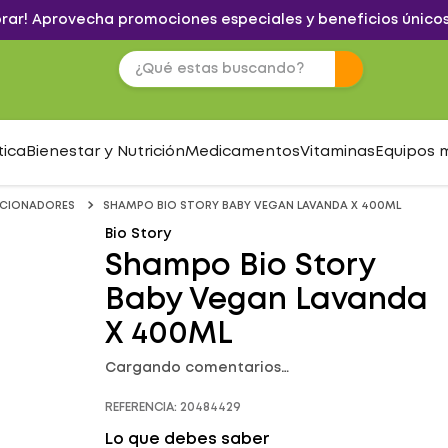
brar! Aprovecha promociones especiales y beneficios únicos
tica
Bienestar y Nutrición
Medicamentos
Vitaminas
Equipos 
CIONADORES
SHAMPO BIO STORY BABY VEGAN LAVANDA X 400ML
Bio Story
Shampo Bio Story
Baby Vegan Lavanda
X 400ML
Cargando comentarios…
REFERENCIA
:
20484429
Lo que debes saber