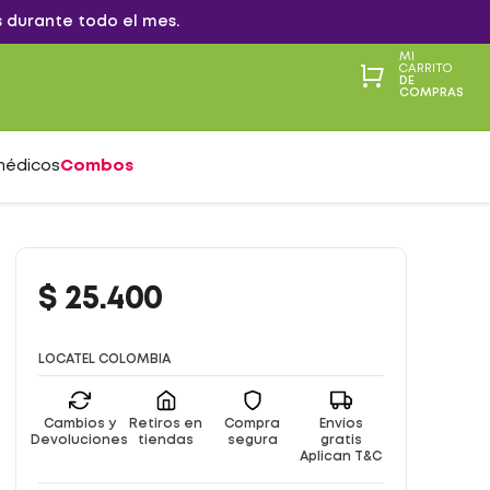
 durante todo el mes.
MI
CARRITO
DE
COMPRAS
médicos
Combos
$
25
.
400
LOCATEL COLOMBIA
Cambios y
Retiros en
Compra
Envíos
Devoluciones
tiendas
segura
gratis
Aplican T&C