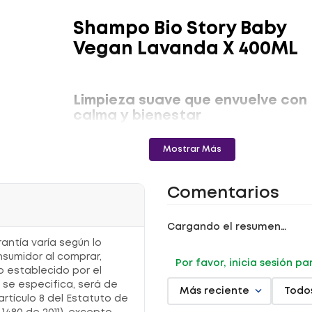
Shampo Bio Story Baby
Vegan Lavanda X 400ML
Limpieza suave que envuelve con
calma y bienestar
Mostrar Más
Este
shampoo infantil
limpia delicadamente el
cabello mientras aporta una experiencia sensorial
relajante gracias a la lavanda. Su fórmula genera
una agradable
sensación
de frescura, suavidad y
equilibrio en cada baño.
Comentarios
Ideal para el cuidado diario, ayuda a mantener el
cabello limpio y manejable, acompañando una
rutina de bienestar con confianza y protección.
Cargando el resumen…
rantía varía según lo
Características principales
nsumidor al comprar,
Por favor, inicia sesión p
Limpia el cabello con efecto
suave
y
o establecido por el
delicado
o se especifica, será de
Aporta una sensación de
calma
durante el
Más reciente
Todo
artículo 8 del Estatuto de
baño
Facilita el cuidado diario con uso
frecuente