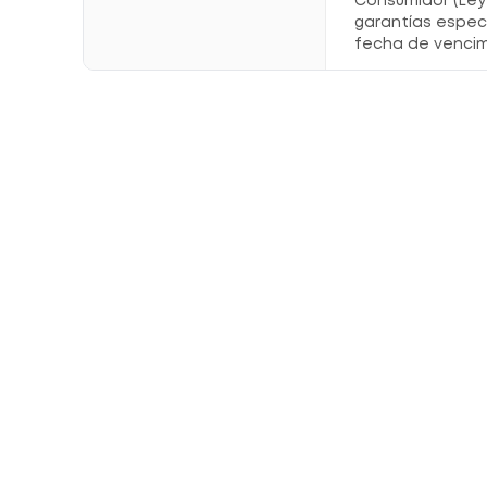
Consumidor (Ley 
garantías espec
fecha de vencim