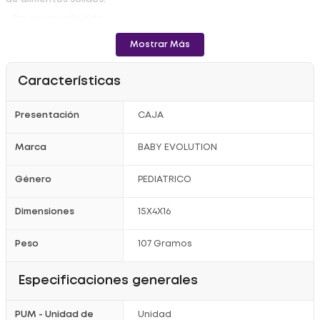
- Sin azúcar añadida
- Orgánicas
- Libres de gluten.
Mostrar Más
- Se disuelven fácil en la boca
- Suave con las encías
Características
Presentación
CAJA
Marca
BABY EVOLUTION
Género
PEDIATRICO
Dimensiones
15X4X16
Peso
107 Gramos
Especificaciones generales
PUM - Unidad de
Unidad