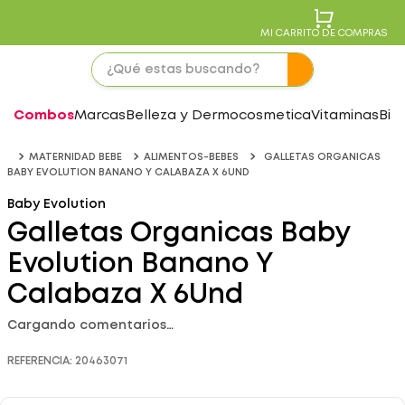
MI CARRITO DE COMPRAS
Combos
Marcas
Belleza y Dermocosmetica
Vitaminas
Bie
MATERNIDAD BEBE
ALIMENTOS-BEBES
GALLETAS ORGANICAS
BABY EVOLUTION BANANO Y CALABAZA X 6UND
Baby Evolution
Galletas Organicas Baby
Evolution Banano Y
Calabaza X 6Und
Cargando comentarios…
REFERENCIA
:
20463071