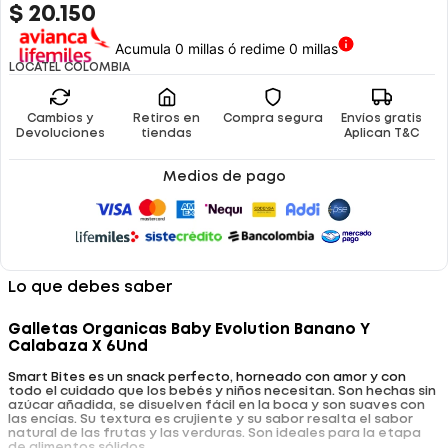
$
20
.
150
Acumula 0 millas ó redime 0 millas
LOCATEL COLOMBIA
Cambios y
Retiros en
Compra segura
Envíos gratis
Devoluciones
tiendas
Aplican T&C
Medios de pago
Lo que debes saber
Galletas Organicas Baby Evolution Banano Y
Calabaza X 6Und
Smart Bites es un snack perfecto, horneado con amor y con
todo el cuidado que los bebés y niños necesitan. Son hechas sin
azúcar añadida, se disuelven fácil en la boca y son suaves con
las encías. Su textura es crujiente y su sabor resalta el sabor
natural de las frutas y las verduras. Son ideales para la etapa
de alimentos sólidos.