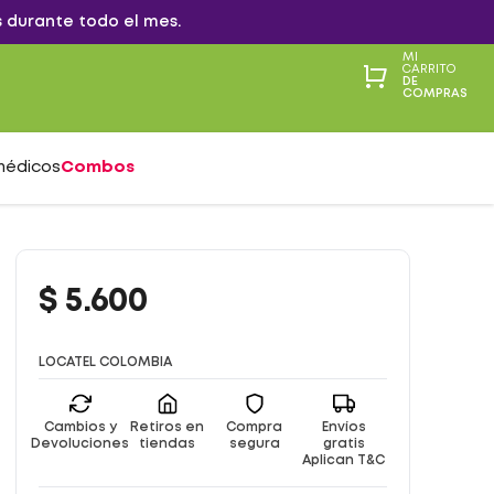
 durante todo el mes.
MI
CARRITO
DE
COMPRAS
médicos
Combos
$
5
.
600
LOCATEL COLOMBIA
Cambios y
Retiros en
Compra
Envíos
Devoluciones
tiendas
segura
gratis
Aplican T&C