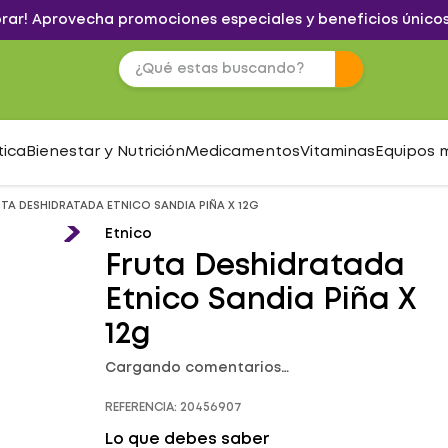
brar! Aprovecha promociones especiales y beneficios únicos
tica
Bienestar y Nutrición
Medicamentos
Vitaminas
Equipos 
TA DESHIDRATADA ETNICO SANDIA PIÑA X 12G
Etnico
Fruta Deshidratada
Etnico Sandia Piña X
12g
Cargando comentarios…
REFERENCIA
:
20456907
Lo que debes saber