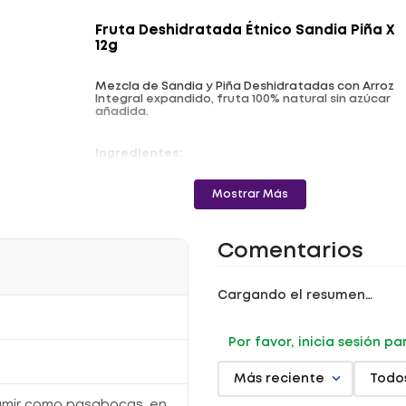
Fruta Deshidratada Étnico Sandia Piña X
12g
Mezcla de Sandia y Piña Deshidratadas con Arroz
Integral expandido, fruta 100% natural sin azúcar
añadida.
Ingredientes:
- Sandia deshidratada, piña deshidratada, cereal
de arroz integral expandido, miel de panela y sal.
Mostrar Más
Registro Sanitario: NSA-002755-2017
Comentarios
Cargando el resumen…
Por favor, inicia sesión p
Más reciente
Todo
umir como pasabocas, en