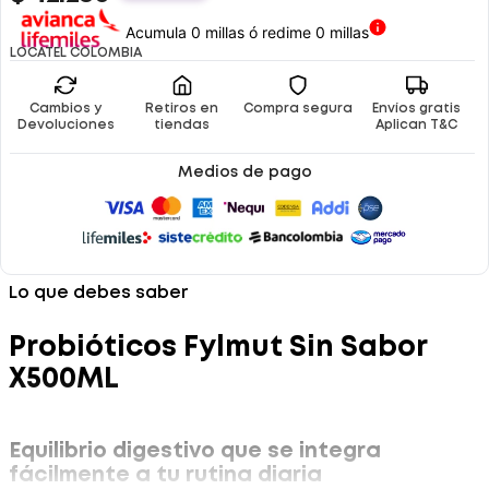
Acumula 0 millas ó redime 0 millas
LOCATEL COLOMBIA
Cambios y
Retiros en
Compra segura
Envíos gratis
Devoluciones
tiendas
Aplican T&C
Medios de pago
Lo que debes saber
Probióticos Fylmut Sin Sabor
X500ML
Equilibrio digestivo que se integra
fácilmente a tu rutina diaria