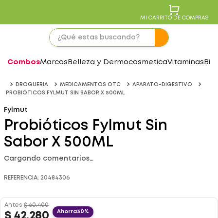
MI CARRITO DE COMPRAS
Combos
Marcas
Belleza y Dermocosmetica
Vitaminas
Bie
DROGUERIA
MEDICAMENTOS OTC
APARATO-DIGESTIVO
PROBIÓTICOS FYLMUT SIN SABOR X 500ML
Fylmut
Probióticos Fylmut Sin
Sabor X 500ML
Cargando comentarios…
REFERENCIA
:
20484306
Antes
$
60
.
400
Ahorra
30%
$
42
.
280