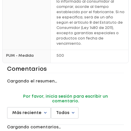
lo informado al consumidor al
Mantén el producto refrigerado después de abrir para
comprar, acorde al tiempo
conservar su
calidad
.
establecido por el fabricante. Si no
se especifica, será de un año
Información adicional
según el artículo 8 del Estatuto de
Consumidor (Ley 1480 de 2011),
Mantener
refrigerado
una vez abierto.
excepto garantías especiales o
Consumir en el menor tiempo posible después de abrir el
envase.
productos con fecha de
Tapar el envase inmediatamente después de servir el
vencimiento.
producto
.
Conservar en condiciones adecuadas para preservar su
calidad
.
PUM - Medida
500
Comentarios
¿Por qué comprarlo en Locatel?
Productos originales que generan
confianza
.
Cargando el resumen…
Asesoría profesional enfocada en tu
bienestar
.
Promociones pensadas para tu
cuidado
.
Compra online fácil y
segura
.
Por favor, inicia sesión para escribir un
comentario.
Registro sanitario RSA-0024335-2023
Más reciente
Todos
Cargando comentarios…