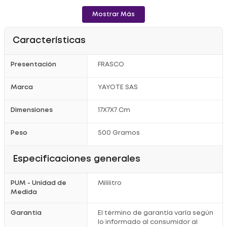
- Intolerancia a la Cidra, intolerancia a la zanahoria.
Mostrar Más
Recomendaciones:
Características
- Almacenarse fuera de la luz directa del sol.
- Consérvese bien cerrado, alejado de olores fuertes, protegido
Presentación
FRASCO
de la humedad.
- Después de abierto refrigerar o consumir en el menor tiempo
posible
Marca
YAYOTE SAS
- Mantener y conservar el producto en su respectivo empaque
para evitar posibles contaminaciones.
Dimensiones
17X7X7 Cm
Registro Sanitario: NSA-0008141-2020.
Peso
500 Gramos
Especificaciones generales
PUM - Unidad de
Mililitro
Medida
Garantía
El término de garantía varía según
lo informado al consumidor al