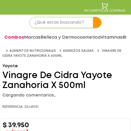
MI CARRITO DE COMPRAS
Combos
Marcas
Belleza y Dermocosmetica
Vitaminas
Bie
ALIMENTOS NUTRICIONALES
ADEREZOS SALSAS
VINAGRE DE
CIDRA YAYOTE ZANAHORIA X 500ML
Yayote
Vinagre De Cidra Yayote
Zanahoria X 500ml
Cargando comentarios…
REFERENCIA
:
20481151
$
39
.
950