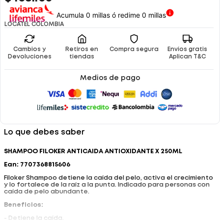
Acumula 0 millas ó redime 0 millas
LOCATEL COLOMBIA
Cambios y
Retiros en
Compra segura
Envíos gratis
Devoluciones
tiendas
Aplican T&C
Medios de pago
Lo que debes saber
SHAMPOO FILOKER ANTICAIDA ANTIOXIDANTE X 250ML
Ean: 7707368815606
Filoker Shampoo detiene la caída del pelo, activa el crecimiento
y lo fortalece de la raíz a la punta. Indicado para personas con
caída de pelo abundante.
Beneficios:
- Detiene la caída.