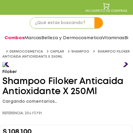
MI CARRITO DE COMPRAS
Combos
Marcas
Belleza y Dermocosmetica
Vitaminas
Bie
DERMOCOSMETICA
CAPILAR
SHAMPOO
SHAMPOO FILOKER
ANTICAIDA ANTIOXIDANTE X 250ML
Filoker
Shampoo Filoker Anticaida
Antioxidante X 250Ml
Cargando comentarios…
REFERENCIA
:
20473791
$
108
.
100