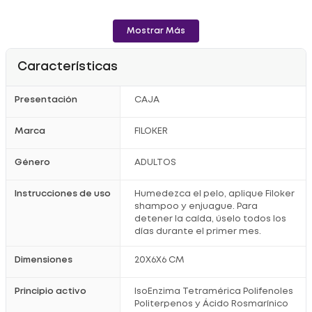
- Activa el crecimiento.
Mostrar Más
- Fortalece el cabello.
- Elimina la horquilla.
Características
- Mejora el brillo.
- Da vitalidad.
Presentación
CAJA
- Aumenta el volumen.
- Realza el color (natural o tinturado)
Marca
FILOKER
Modo de Uso:
Género
ADULTOS
Humedezca el pelo, aplique Filoker shampoo y enjuague. Para
detener la caída, úselo todos los días durante el primer mes.
Instrucciones de uso
Humedezca el pelo, aplique Filoker
Registro Invima: NSOC36768-10C
shampoo y enjuague. Para
detener la caída, úselo todos los
días durante el primer mes.
Dimensiones
20X6X6 CM
Principio activo
IsoEnzima Tetramérica Polifenoles
Politerpenos y Ácido Rosmarínico