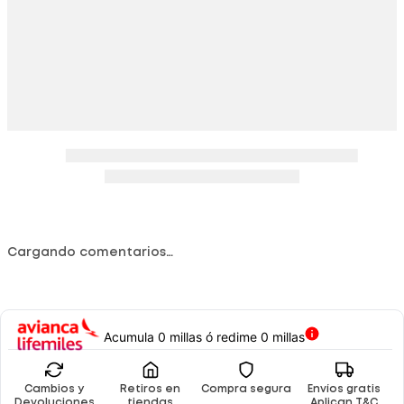
Cargando comentarios…
Acumula 0 millas ó redime 0 millas
Cambios y
Retiros en
Compra segura
Envíos gratis
Devoluciones
tiendas
Aplican T&C