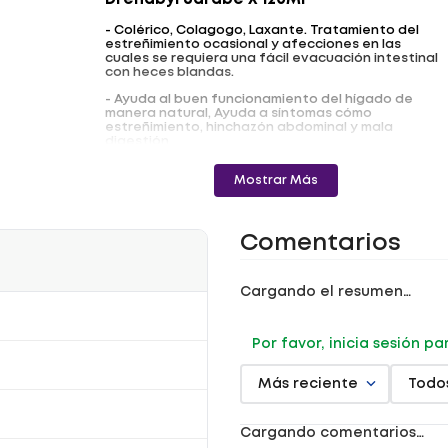
Drenabyl Jarabe X 120Ml
- Colérico, Colagogo, Laxante. Tratamiento del
estreñimiento ocasional y afecciones en las
cuales se requiera una fácil evacuación intestinal
con heces blandas.
- Ayuda al buen funcionamiento del hígado de
manera natural, Ayuda a síntomas cómo
estreñimiento, hinchazón abdominal y mala
digestión
Administración vía: Oral
Mostrar Más
Componente Activo: Cascara sagrada(Rhamnus
purshiana de candolle)10g, +Hojas de
Boldo(peumus Boldus Molina)6gr+ extracto de
Ruibarbo(Rheum officinale)2g.
Comentarios
Dosificación según criterio médico.
Cargando el resumen…
Registro sanitario: PFM2014-0002328
Por favor, inicia sesión p
¡No dejes que
la mala salud limite tu vida! mejora tu bienestar
Más reciente
Todo
con Drenabyl Jarabe X10/2/6 X 120Ml.
Consulta con tu médico antes de
Cargando comentarios…
iniciar el tratamiento.