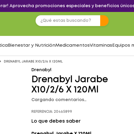
brar! Aprovecha promociones especiales y beneficios únicos
tica
Bienestar y Nutrición
Medicamentos
Vitaminas
Equipos 
DRENABYL JARABE X10/2/6 X 120ML
Drenabyl
Drenabyl Jarabe
X10/2/6 X 120Ml
Cargando comentarios…
REFERENCIA
:
20465899
Lo que debes saber