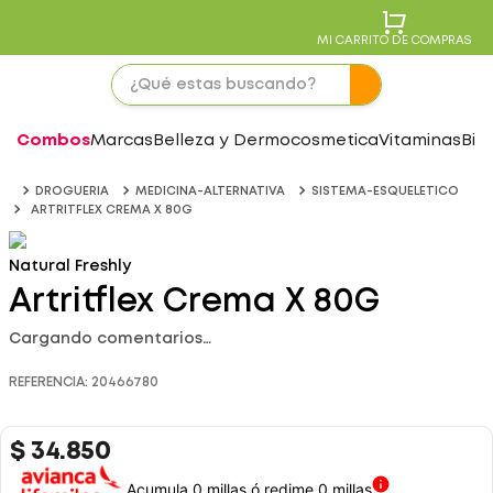
MI CARRITO DE COMPRAS
Combos
Marcas
Belleza y Dermocosmetica
Vitaminas
Bie
DROGUERIA
MEDICINA-ALTERNATIVA
SISTEMA-ESQUELETICO
ARTRITFLEX CREMA X 80G
Natural Freshly
Artritflex Crema X 80G
Cargando comentarios…
REFERENCIA
:
20466780
$
34
.
850
Acumula 0 millas ó redime 0 millas