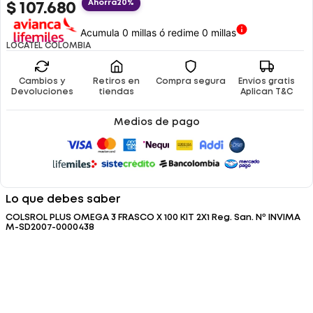
Ahorra
20%
$
107
.
680
Acumula 0 millas ó redime 0 millas
LOCATEL COLOMBIA
Cambios y
Retiros en
Compra segura
Envíos gratis
Devoluciones
tiendas
Aplican T&C
Medios de pago
Lo que debes saber
COLSROL PLUS OMEGA 3 FRASCO X 100 KIT 2X1 Reg. San. Nº INVIMA
M-SD2007-0000438