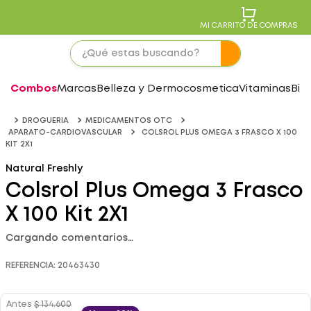
MI CARRITO DE COMPRAS
Combos
Marcas
Belleza y Dermocosmetica
Vitaminas
Bie
DROGUERIA
MEDICAMENTOS OTC
APARATO-CARDIOVASCULAR
COLSROL PLUS OMEGA 3 FRASCO X 100
KIT 2X1
Natural Freshly
Colsrol Plus Omega 3 Frasco
X 100 Kit 2X1
Cargando comentarios…
REFERENCIA
:
20463430
Antes
$
134
.
600