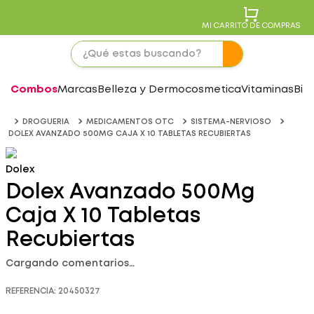
MI CARRITO DE COMPRAS
Combos
Marcas
Belleza y Dermocosmetica
Vitaminas
Bie
DROGUERIA
MEDICAMENTOS OTC
SISTEMA-NERVIOSO
DOLEX AVANZADO 500MG CAJA X 10 TABLETAS RECUBIERTAS
Dolex
Dolex Avanzado 500Mg
Caja X 10 Tabletas
Recubiertas
Cargando comentarios…
REFERENCIA
:
20450327