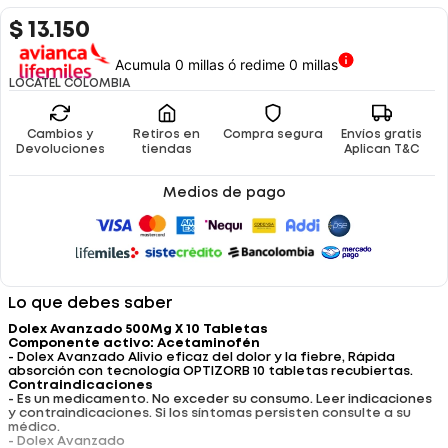
$
13
.
150
Acumula 0 millas ó redime 0 millas
LOCATEL COLOMBIA
Cambios y
Retiros en
Compra segura
Envíos gratis
Devoluciones
tiendas
Aplican T&C
Medios de pago
Lo que debes saber
Dolex Avanzado 500Mg X 10 Tabletas
Componente activo: Acetaminofén
- Dolex Avanzado Alivio eficaz del dolor y la fiebre, Rápida
absorción con tecnología OPTIZORB 10 tabletas recubiertas.
Contraindicaciones
- Es un medicamento. No exceder su consumo. Leer indicaciones
y contraindicaciones. Si los síntomas persisten consulte a su
médico.
- Dolex Avanzado