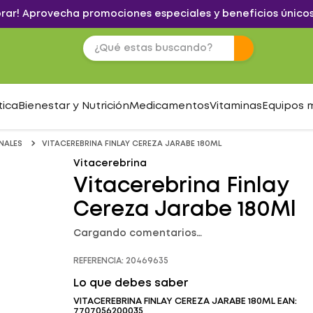
brar! Aprovecha promociones especiales y beneficios únicos
tica
Bienestar y Nutrición
Medicamentos
Vitaminas
Equipos 
NALES
VITACEREBRINA FINLAY CEREZA JARABE 180ML
Vitacerebrina
Vitacerebrina Finlay
Cereza Jarabe 180Ml
Cargando comentarios…
REFERENCIA
:
20469635
Lo que debes saber
VITACEREBRINA FINLAY CEREZA JARABE 180ML EAN:
7707056200035