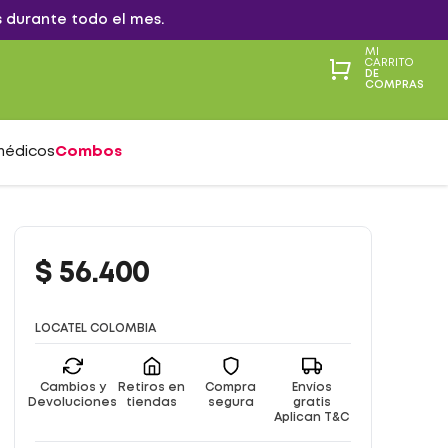
 durante todo el mes.
MI
CARRITO
DE
COMPRAS
médicos
Combos
$
56
.
400
LOCATEL COLOMBIA
Cambios y
Retiros en
Compra
Envíos
Devoluciones
tiendas
segura
gratis
Aplican T&C