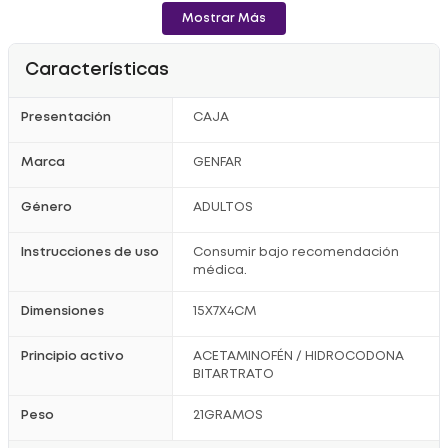
- En su
empaque
y envase original.
Mostrar Más
- Protegido de la humedad y la luz.
Registro Sanitario:2021M-0020449
Características
¡No dejes que la mala salud limite tu vida! mejora tu bienestar
con Acetaminofen Genfar 325mg / 5mg X30 Tabletas.
Presentación
CAJA
Consulta con tu médico antes de iniciar el tratamiento.
Marca
GENFAR
Género
ADULTOS
Instrucciones de uso
Consumir bajo recomendación
médica.
Dimensiones
15X7X4CM
Principio activo
ACETAMINOFÉN / HIDROCODONA
BITARTRATO
Peso
21GRAMOS