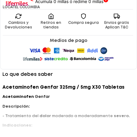
Acumula 0 millas ó redime 0 millas
LOCATEL COLOMBIA
Cambios y
Retiros en
Compra segura
Envíos gratis
Devoluciones
tiendas
Aplican T&C
Medios de pago
Lo que debes saber
Acetaminofen Genfar 325mg / 5mg X30 Tabletas
Acetaminofen
Genfar
Descripción:
- Tratamiento del
dolor
moderado a moderadamente
severo.
Indicaciones:
- Almacenar a temperatura inferior a 30ºC.