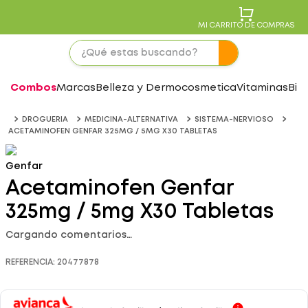
MI CARRITO DE COMPRAS
Combos
Marcas
Belleza y Dermocosmetica
Vitaminas
Bie
DROGUERIA
MEDICINA-ALTERNATIVA
SISTEMA-NERVIOSO
ACETAMINOFEN GENFAR 325MG / 5MG X30 TABLETAS
Genfar
Acetaminofen Genfar
325mg / 5mg X30 Tabletas
Cargando comentarios…
REFERENCIA
:
20477878