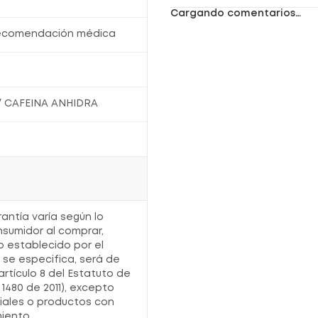
Cargando comentarios…
recomendación médica
 CAFEINA ANHIDRA
rantía varía según lo
nsumidor al comprar,
o establecido por el
o se especifica, será de
artículo 8 del Estatuto de
1480 de 2011), excepto
iales o productos con
iento.