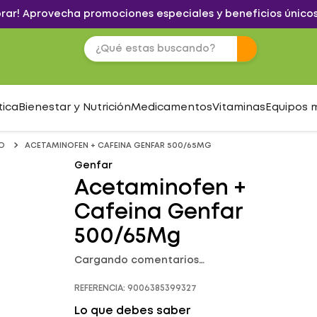
brar! Aprovecha promociones especiales y beneficios únicos
tica
Bienestar y Nutrición
Medicamentos
Vitaminas
Equipos 
O
ACETAMINOFEN + CAFEINA GENFAR 500/65MG
Genfar
Acetaminofen +
Cafeina Genfar
500/65Mg
Cargando comentarios…
REFERENCIA
:
9006385399327
Lo que debes saber