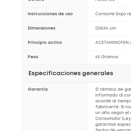
Instrucciones de uso
Consumir bajo 
Dimensiones
12X6X4 cm
Principio activo
ACETAMINOFEN /
Peso
65 Gramos
Especificaciones generales
Garantía
El término de ga
informado al co
acorde al tiemp
fabricante. Si n
un año según el 
Consumidor (Ley 
garantías espec
fecha de vencim