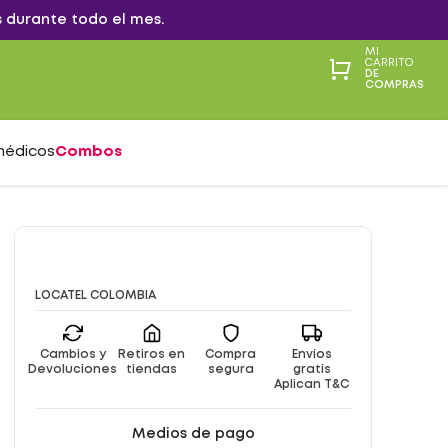
 durante todo el mes.
MI
CARRITO
DE
COMPRAS
médicos
Combos
LOCATEL COLOMBIA
Cambios y
Retiros en
Compra
Envíos
Devoluciones
tiendas
segura
gratis
Aplican T&C
Medios de pago