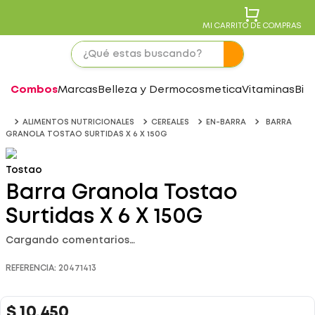
MI CARRITO DE COMPRAS
Combos
Marcas
Belleza y Dermocosmetica
Vitaminas
Bie
ALIMENTOS NUTRICIONALES
CEREALES
EN-BARRA
BARRA
GRANOLA TOSTAO SURTIDAS X 6 X 150G
Tostao
Barra Granola Tostao
Surtidas X 6 X 150G
Cargando comentarios…
REFERENCIA
:
20471413
$
10
.
450