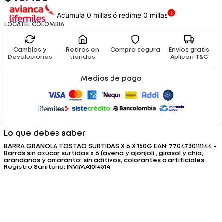
Acumula 0 millas ó redime 0 millas
LOCATEL COLOMBIA
Cambios y
Retiros en
Compra segura
Envíos gratis
Devoluciones
tiendas
Aplican T&C
Medios de pago
Lo que debes saber
BARRA GRANOLA TOSTAO SURTIDAS X 6 X 150G EAN: 7704730111144 -
Barras sin azúcar surtidas x 6 (avena y ajonjolí , girasol y chía,
arándanos y amaranto; sin aditivos, colorantes o artificiales.
Registro Sanitario: INVIMA10I4514