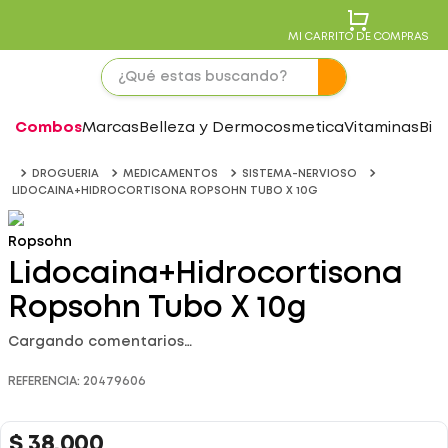
MI CARRITO DE COMPRAS
Combos
Marcas
Belleza y Dermocosmetica
Vitaminas
Bie
DROGUERIA
MEDICAMENTOS
SISTEMA-NERVIOSO
LIDOCAINA+HIDROCORTISONA ROPSOHN TUBO X 10G
Ropsohn
Lidocaina+Hidrocortisona
Ropsohn Tubo X 10g
Cargando comentarios…
REFERENCIA
:
20479606
$
38
.
000