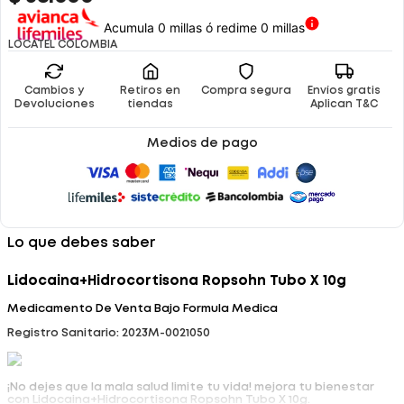
Acumula 0 millas ó redime 0 millas
LOCATEL COLOMBIA
Cambios y
Retiros en
Compra segura
Envíos gratis
Devoluciones
tiendas
Aplican T&C
Medios de pago
Lo que debes saber
Lidocaina+Hidrocortisona Ropsohn Tubo X 10g
Medicamento De Venta Bajo Formula Medica
Registro Sanitario: 2023M-0021050
¡No dejes que la mala salud limite tu vida! mejora tu bienestar
con Lidocaina+Hidrocortisona Ropsohn Tubo X 10g.