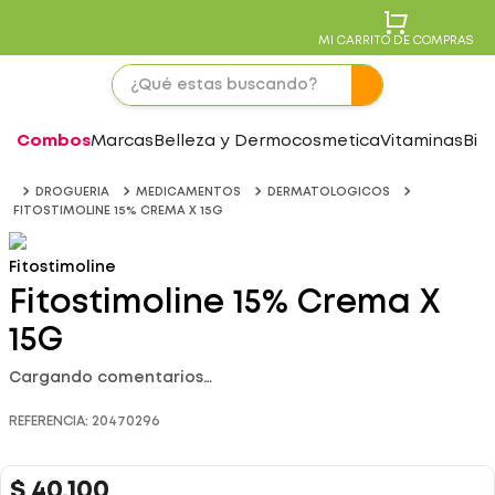
MI CARRITO DE COMPRAS
Combos
Marcas
Belleza y Dermocosmetica
Vitaminas
Bie
DROGUERIA
MEDICAMENTOS
DERMATOLOGICOS
FITOSTIMOLINE 15% CREMA X 15G
Fitostimoline
Fitostimoline 15% Crema X
15G
Cargando comentarios…
REFERENCIA
:
20470296
$
40
.
100