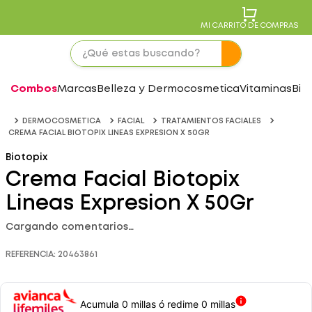
MI CARRITO DE COMPRAS
Combos
Marcas
Belleza y Dermocosmetica
Vitaminas
Bie
DERMOCOSMETICA
FACIAL
TRATAMIENTOS FACIALES
CREMA FACIAL BIOTOPIX LINEAS EXPRESION X 50GR
Biotopix
Crema Facial Biotopix
Lineas Expresion X 50Gr
Cargando comentarios…
REFERENCIA
:
20463861
Acumula 0 millas ó redime 0 millas