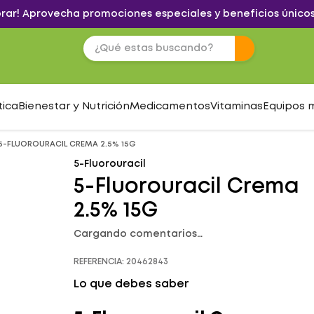
brar! Aprovecha promociones especiales y beneficios únicos
tica
Bienestar y Nutrición
Medicamentos
Vitaminas
Equipos 
5-FLUOROURACIL CREMA 2.5% 15G
5-Fluorouracil
5-Fluorouracil Crema
2.5% 15G
Cargando comentarios…
REFERENCIA
:
20462843
Lo que debes saber