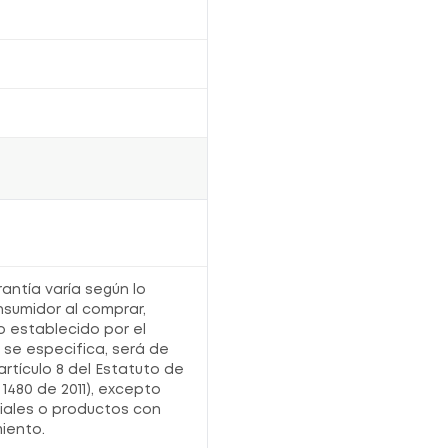
No modificar la frecuencia ni la cantidad de
aplicación sin recomendación profesional.
Lavar las manos después de la aplicación,
salvo indicación diferente del médico.
O
Información adicional
Vía de administración:
Tópica (Externa).
Componente activo:
5-Fluorouracil.
Consulte
con su médico antes de iniciar el
tratamiento.
Conservar en un lugar
fresco y seco
.
Mantener fuera del alcance de los niños.
Utilizar únicamente bajo supervisión del
profesional de la salud.
¿Por qué comprarlo en Locatel?
Autenticidad
con medicamentos originales
y autorizados.
rantía varía según lo
Asesoría
para una compra segura e
nsumidor al comprar,
informada.
Comodidad
al realizar tu compra de forma
o establecido por el
rápida y confiable.
o se especifica, será de
Medios
de pago seguros para facilitar tu
compra.
artículo 8 del Estatuto de
1480 de 2011), excepto
Registro sanitario:
2020M-013123-R2
iales o productos con
iento.