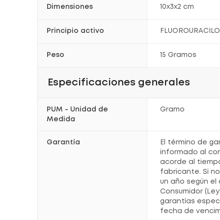
Dimensiones
10x3x2 cm
Principio activo
FLUOROURACIL
Peso
15 Gramos
Especificaciones generales
PUM - Unidad de
Gramo
Medida
Garantía
El término de ga
informado al co
acorde al tiemp
fabricante. Si n
un año según el 
Consumidor (Ley 
garantías espec
fecha de vencim