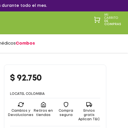
 durante todo el mes.
MI
CARRITO
DE
COMPRAS
médicos
Combos
$
92
.
750
LOCATEL COLOMBIA
Cambios y
Retiros en
Compra
Envíos
Devoluciones
tiendas
segura
gratis
Aplican T&C