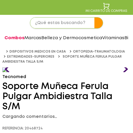
MI CARRITO DE COMPRAS
Combos
Marcas
Belleza y Dermocosmetica
Vitaminas
Bie
DISPOSITIVOS MEDICOS EN CASA
ORTOPEDIA-TRAUMATOLOGIA
EXTREMIDADES-SUPERIORES
SOPORTE MUÑECA FERULA PULGAR
AMBIDIESTRA TALLA S/M
Tecnomed
Soporte Muñeca Ferula
Pulgar Ambidiestra Talla
S/M
Cargando comentarios…
REFERENCIA
:
20468724