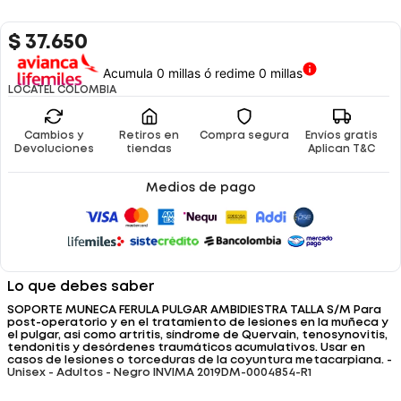
$
37
.
650
Acumula 0 millas ó redime 0 millas
LOCATEL COLOMBIA
Cambios y
Retiros en
Compra segura
Envíos gratis
Devoluciones
tiendas
Aplican T&C
Medios de pago
Lo que debes saber
SOPORTE MUÑECA FERULA PULGAR AMBIDIESTRA TALLA S/M Para
post-operatorio y en el tratamiento de lesiones en la muñeca y
el pulgar, asi como artritis, síndrome de Quervain, tenosynovitis,
tendonitis y desórdenes traumáticos acumulativos. Usar en
casos de lesiones o torceduras de la coyuntura metacarpiana. -
Unisex - Adultos - Negro INVIMA 2019DM-0004854-R1