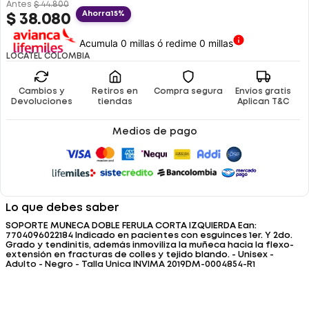
Antes
$
44
.
800
Ahorra
15%
$
38
.
080
Acumula 0 millas ó redime 0 millas
LOCATEL COLOMBIA
Cambios y
Retiros en
Compra segura
Envíos gratis
Devoluciones
tiendas
Aplican T&C
Medios de pago
Lo que debes saber
SOPORTE MUÑECA DOBLE FERULA CORTA IZQUIERDA Ean:
7704096022184 Indicado en pacientes con esguinces 1er. Y 2do.
Grado y tendinitis, además inmoviliza la muñeca hacia la flexo-
extensión en fracturas de colles y tejido blando. - Unisex -
Adulto - Negro - Talla Unica INVIMA 2019DM-0004854-R1