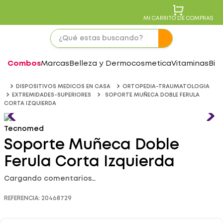
MI CARRITO DE COMPRAS
Combos
Marcas
Belleza y Dermocosmetica
Vitaminas
Bie
DISPOSITIVOS MEDICOS EN CASA
ORTOPEDIA-TRAUMATOLOGIA
EXTREMIDADES-SUPERIORES
SOPORTE MUÑECA DOBLE FERULA
CORTA IZQUIERDA
Tecnomed
Soporte Muñeca Doble
Ferula Corta Izquierda
Cargando comentarios…
REFERENCIA
:
20468729