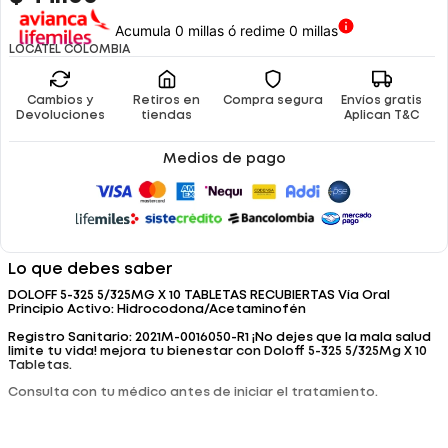
Acumula 0 millas ó redime 0 millas
LOCATEL COLOMBIA
Cambios y
Retiros en
Compra segura
Envíos gratis
Devoluciones
tiendas
Aplican T&C
Medios de pago
Lo que debes saber
DOLOFF 5-325 5/325MG X 10 TABLETAS RECUBIERTAS Vía Oral
Principio Activo: Hidrocodona/Acetaminofén
Registro Sanitario: 2021M-0016050-R1 ¡No dejes que la mala salud
limite tu vida! mejora tu bienestar con Doloff 5-325 5/325Mg X 10
Tabletas.
Consulta con tu médico antes de iniciar el tratamiento.