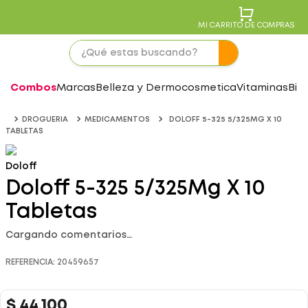
MI CARRITO DE COMPRAS
Combos
Marcas
Belleza y Dermocosmetica
Vitaminas
Bie
DROGUERIA
MEDICAMENTOS
DOLOFF 5-325 5/325MG X 10
TABLETAS
Doloff
Doloff 5-325 5/325Mg X 10
Tabletas
Cargando comentarios…
REFERENCIA
:
20459657
$
44
.
100