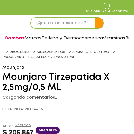
MI CARRITO DE COMPRAS
Combos
Marcas
Belleza y Dermocosmetica
Vitaminas
Bie
DROGUERIA
MEDICAMENTOS
APARATO-DIGESTIVO
MOUNJARO TIRZEPATIDA X 2,5MG/0,5 ML
Mounjara
Mounjaro Tirzepatida X
2,5mg/0,5 ML
Cargando comentarios…
REFERENCIA
:
20484456
Antes
$
231
.
300
Ahorra
11%
$
205
.
857