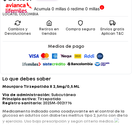
Acumula 0 millas ó redime 0 millas
LOCATEL COLOMBIA
Cambios y
Retiros en
Compra segura
Envíos gratis
Devoluciones
tiendas
Aplican T&C
Medios de pago
Lo que debes saber
Mounjaro Tirzepatida X 2,5mg/0,5 ML
Vía de administración:
Subcutánea
Principio activo:
Tirzepatida
Registro sanitario:
2025M-0021776
Medicamento indicado como coadyuvante en el control de la
glucosa en adultos con diabetes mellitus tipo 2, junto con dieta
y ejercicio. Uso bajo prescripción y según criterio médico.