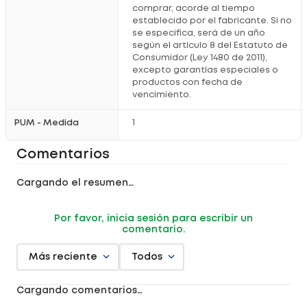
comprar, acorde al tiempo
establecido por el fabricante. Si no
¿Por qué comprarlo en Locatel?
se especifica, será de un año
según el artículo 8 del Estatuto de
Productos
originales
y confiables
Consumidor (Ley 1480 de 2011),
Acompañamiento con
asesoría
especializada
excepto garantías especiales o
Opciones de
pago
seguras y prácticas
Compra fácil desde casa con experiencia
online
productos con fecha de
vencimiento.
Registro sanitario:
2025M-0021777
PUM - Medida
1
Comentarios
Cargando el resumen…
Por favor, inicia sesión para escribir un
comentario.
Más reciente
Todos
Cargando comentarios…