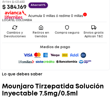
Antes
$
431
.
650
Ahorra
11%
$
384
.
169
Acumula 0 millas ó redime 0 millas
LOCATEL COLOMBIA
Cambios y
Retiros en
Compra segura
Envíos gratis
Devoluciones
tiendas
Aplican T&C
Medios de pago
Lo que debes saber
Mounjaro Tirzepatida Solución
Inyectable 7.5mg/0.5ml