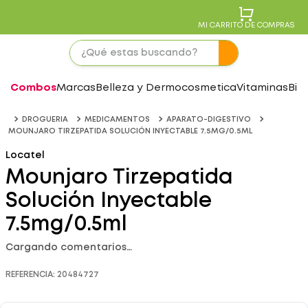
MI CARRITO DE COMPRAS
Combos
Marcas
Belleza y Dermocosmetica
Vitaminas
Bie
DROGUERIA
MEDICAMENTOS
APARATO-DIGESTIVO
MOUNJARO TIRZEPATIDA SOLUCIÓN INYECTABLE 7.5MG/0.5ML
Locatel
Mounjaro Tirzepatida
Solución Inyectable
7.5mg/0.5ml
Cargando comentarios…
REFERENCIA
:
20484727