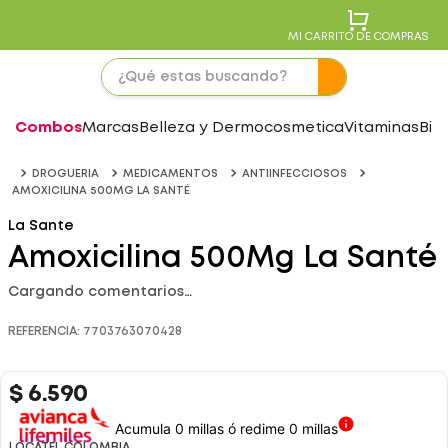
MI CARRITO DE COMPRAS
Combos
Marcas
Belleza y Dermocosmetica
Vitaminas
Bie
DROGUERIA
MEDICAMENTOS
ANTIINFECCIOSOS
AMOXICILINA 500MG LA SANTÉ
La Sante
Amoxicilina 500Mg La Santé
Cargando comentarios…
REFERENCIA
:
7703763070428
$
6
.
590
Acumula 0 millas ó redime 0 millas
LOCATEL COLOMBIA