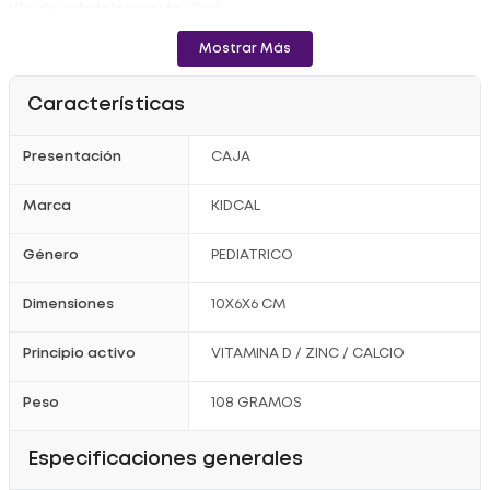
Vía de administración:
Oral
Componentes activos: Vitamina D3 seca tipo 100 (equivalente a
Mostrar Más
400UI de Vitamina D3)4,00 mg, Óxido de Zinc (equivalente a 7,5mg
de Zinc)9,33 mg, Carbonato de Calcio (equivalente a 300mg de
Calcio)750,00 mg
Características
Registro sanitario: SD2016-0003918
Presentación
CAJA
Marca
KIDCAL
Género
PEDIATRICO
Dimensiones
10X6X6 CM
Principio activo
VITAMINA D / ZINC / CALCIO
Peso
108 GRAMOS
Especificaciones generales