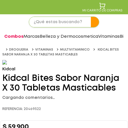
MI CARRITO DE COMPRAS
Combos
Marcas
Belleza y Dermocosmetica
Vitaminas
Bie
DROGUERIA
VITAMINAS
MULTIVITAMINICO
KIDCAL BITES
SABOR NARANJA X 30 TABLETAS MASTICABLES
Kidcal
Kidcal Bites Sabor Naranja
X 30 Tabletas Masticables
Cargando comentarios…
REFERENCIA
:
20469522
$
59
.
900