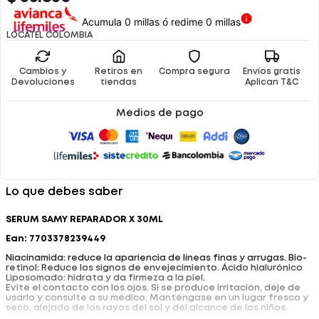
Acumula 0 millas ó redime 0 millas
LOCATEL COLOMBIA
Cambios y
Retiros en
Compra segura
Envíos gratis
Devoluciones
tiendas
Aplican T&C
Medios de pago
Lo que debes saber
SERUM SAMY REPARADOR X 30ML
Ean: 7703378239449
Niacinamida: reduce la apariencia de líneas finas y arrugas. Bio-
retinol: Reduce los signos de envejecimiento. Ácido hialurónico
Liposomado: hidrata y da firmeza a la piel.
Evite el contacto con los ojos. Si se produce irritación, deje de
usarlo y consulte a su médico. Manténgase en un lugar fresco y
seco, alejado de los rayos del sol y del alcance de los niños.