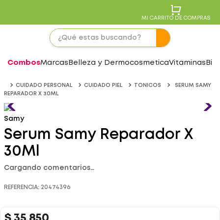
MI CARRITO DE COMPRAS
Combos
Marcas
Belleza y Dermocosmetica
Vitaminas
Bie
CUIDADO PERSONAL
CUIDADO PIEL
TONICOS
SERUM SAMY
REPARADOR X 30ML
Samy
Serum Samy Reparador X
30Ml
Cargando comentarios…
REFERENCIA
:
20474396
$
35
.
850