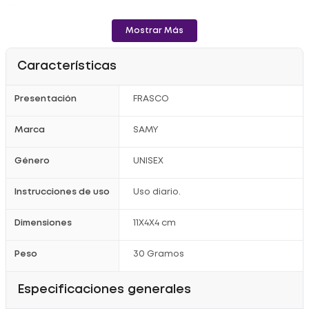
Modo de uso:
- Aplicar unas gotas en el rostro por la noche antes de las
Mostrar Más
cremas faciales. haciendo masajes suaves hasta distribuir el
producto completamente.
Registro sanitario: NSOC 12686-22CO
Características
Presentación
FRASCO
Marca
SAMY
Género
UNISEX
Instrucciones de uso
Uso diario.
Dimensiones
11X4X4 cm
Peso
30 Gramos
Especificaciones generales