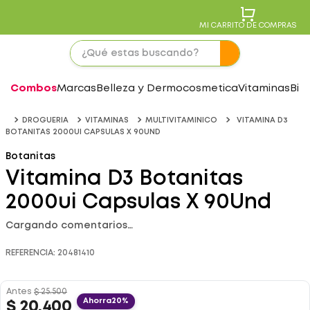
MI CARRITO DE COMPRAS
Combos
Marcas
Belleza y Dermocosmetica
Vitaminas
Bie
DROGUERIA
VITAMINAS
MULTIVITAMINICO
VITAMINA D3
BOTANITAS 2000UI CAPSULAS X 90UND
Botanitas
Vitamina D3 Botanitas
2000ui Capsulas X 90Und
Cargando comentarios…
REFERENCIA
:
20481410
Antes
$
25
.
500
Ahorra
20%
$
20
.
400