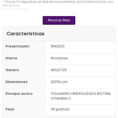
- Tomar
2 cápsulas al día en la mañana
, preferiblemente con
alimentos.
Precauciones:
- Mantener fuera del alcance de los niños.
- Almacenar a temperaturas inferiores a 30?°C.
- Este producto es un suplemento dietario,
no es un
Mostrar Más
medicamento y no reemplaza una alimentación
equilibrada
.
- No consumir en estado de embarazo ni lactancia.
Características
Registro Sanitario: SD2018-0004321
Presentación
FRASCO
Marca
Botanitas
Género
ADULTOS
Dimensiones
12X7X6 cm
Principio activo
COLAGENO HRIDROLIZADO BIOTINA
VITAMINA C
Peso
95 gramos