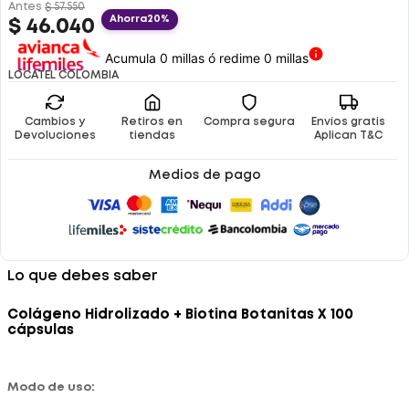
Antes
$
57
.
550
Ahorra
20%
$
46
.
040
Acumula 0 millas ó redime 0 millas
LOCATEL COLOMBIA
Cambios y
Retiros en
Compra segura
Envíos gratis
Devoluciones
tiendas
Aplican T&C
Medios de pago
Lo que debes saber
Colágeno Hidrolizado + Biotina Botanitas X 100
cápsulas
Modo de uso: