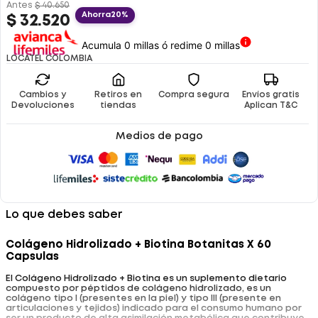
Antes
$
40
.
650
Ahorra
20%
$
32
.
520
Acumula 0 millas ó redime 0 millas
LOCATEL COLOMBIA
Cambios y
Retiros en
Compra segura
Envíos gratis
Devoluciones
tiendas
Aplican T&C
Medios de pago
Lo que debes saber
Colágeno Hidrolizado + Biotina Botanitas X 60
Capsulas
El Colágeno Hidrolizado + Biotina es un suplemento dietario
compuesto por péptidos de colágeno hidrolizado, es un
colágeno tipo I (presentes en la piel) y tipo III (presente en
articulaciones y tejidos) indicado para el consumo humano por