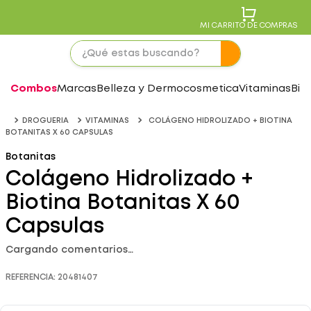
MI CARRITO DE COMPRAS
Combos
Marcas
Belleza y Dermocosmetica
Vitaminas
Bie
DROGUERIA
VITAMINAS
COLÁGENO HIDROLIZADO + BIOTINA
BOTANITAS X 60 CAPSULAS
Botanitas
Colágeno Hidrolizado +
Biotina Botanitas X 60
Capsulas
Cargando comentarios…
REFERENCIA
:
20481407