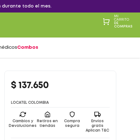
 durante todo el mes.
MI
CARRITO
DE
COMPRAS
médicos
Combos
$
137
.
650
LOCATEL COLOMBIA
Cambios y
Retiros en
Compra
Envíos
Devoluciones
tiendas
segura
gratis
Aplican T&C