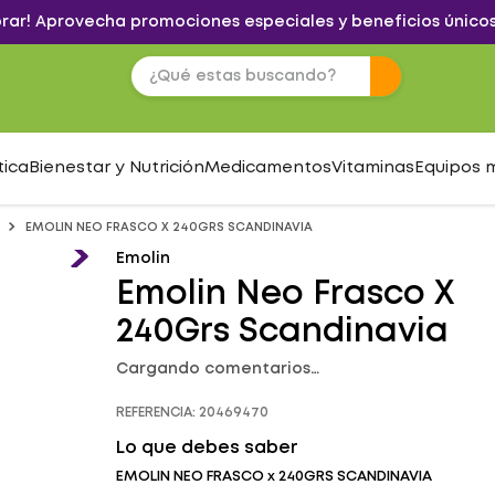
brar! Aprovecha promociones especiales y beneficios únicos
tica
Bienestar y Nutrición
Medicamentos
Vitaminas
Equipos 
EMOLIN NEO FRASCO X 240GRS SCANDINAVIA
Emolin
Emolin Neo Frasco X
240Grs Scandinavia
Cargando comentarios…
REFERENCIA
:
20469470
Lo que debes saber
EMOLIN NEO FRASCO x 240GRS SCANDINAVIA