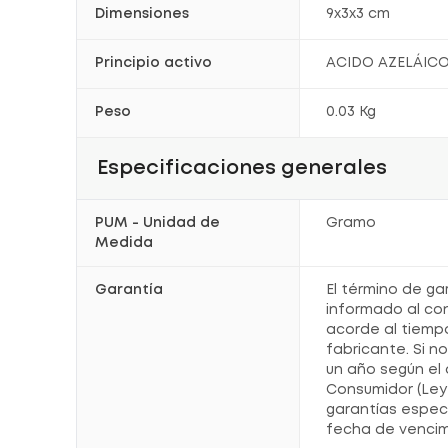
Dimensiones
9x3x3 cm
Principio activo
ACIDO AZELÁIC
Peso
0.03 Kg
Especificaciones generales
PUM - Unidad de
Gramo
Medida
Garantía
El término de ga
informado al co
acorde al tiemp
fabricante. Si n
un año según el 
Consumidor (Ley 
garantías espec
fecha de vencim