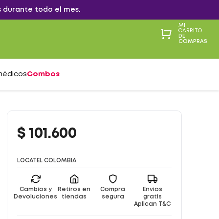
 durante todo el mes.
MI
CARRITO
DE
COMPRAS
médicos
Combos
$
101
.
600
LOCATEL COLOMBIA
Cambios y
Retiros en
Compra
Envíos
Devoluciones
tiendas
segura
gratis
Aplican T&C