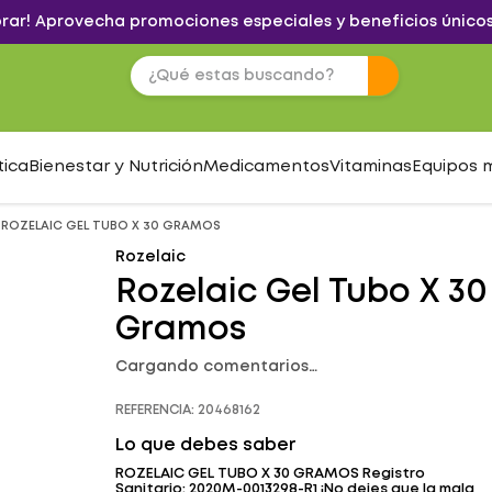
brar! Aprovecha promociones especiales y beneficios únicos
tica
Bienestar y Nutrición
Medicamentos
Vitaminas
Equipos 
ROZELAIC GEL TUBO X 30 GRAMOS
Rozelaic
Rozelaic Gel Tubo X 30
Gramos
Cargando comentarios…
REFERENCIA
:
20468162
Lo que debes saber
ROZELAIC GEL TUBO X 30 GRAMOS Registro
Sanitario: 2020M-0013298-R1 ¡No dejes que la mala