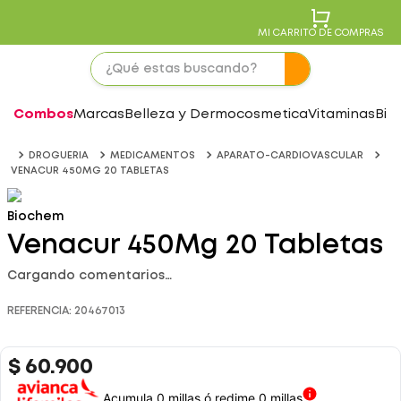
MI CARRITO DE COMPRAS
Combos
Marcas
Belleza y Dermocosmetica
Vitaminas
Bie
DROGUERIA
MEDICAMENTOS
APARATO-CARDIOVASCULAR
VENACUR 450MG 20 TABLETAS
Biochem
Venacur 450Mg 20 Tabletas
Cargando comentarios…
REFERENCIA
:
20467013
$
60
.
900
Acumula 0 millas ó redime 0 millas