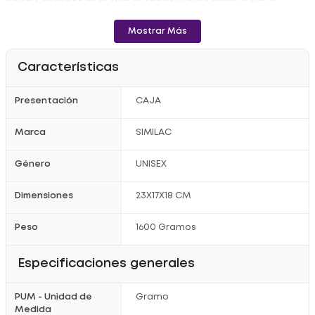
superior de la bolsa y guárdela. Después del uso, asegúrese de
guardar la cuchara medidora limpia y seca. No congele el
producto y evite el calor excesivo. El producto debe usarse
Mostrar Más
dentro de las 3 semanas siguientes después de abierto.
Características
Registro sanitario: RSA-0017508-2022
Presentación
CAJA
Marca
SIMILAC
Género
UNISEX
Dimensiones
23X17X18 CM
Peso
1600 Gramos
Especificaciones generales
PUM - Unidad de
Gramo
Medida