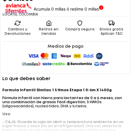
Acumula 0 millas ó redime 0 millas
LOCATEL COLOMBIA
Cambios y
Retiros en
Compra segura
Envíos gratis
Devoluciones
tiendas
Aplican T&C
Medios de pago
Lo que debes saber
Formula Infantil Similac 1 5 Hmos Etapa 1 0-6m X 1400g
Fórmula infantil con hierro para lactantes de 0 a 6 meses, con
una combinación de grasas fácil digestión, 5 HMOs
(oligosacáridos), nucleótidos, DHA y luteína.
Uso
- CAJA: Guarde la caja sin abrir a temperatura ambiente en un
lugar fresco y seco (no en el refrigerador). Una vez abierta la
bolsa y después de preparar cada porción, doble la parte