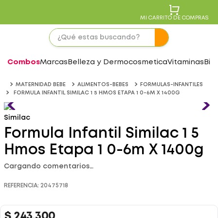
MI CARRITO DE COMPRAS
Combos
Marcas
Belleza y Dermocosmetica
Vitaminas
Bie
MATERNIDAD BEBE
ALIMENTOS-BEBES
FORMULAS-INFANTILES
FORMULA INFANTIL SIMILAC 1 5 HMOS ETAPA 1 0-6M X 1400G
Similac
Formula Infantil Similac 1 5
Hmos Etapa 1 0-6m X 1400g
Cargando comentarios…
REFERENCIA
:
20475718
$
243
.
300