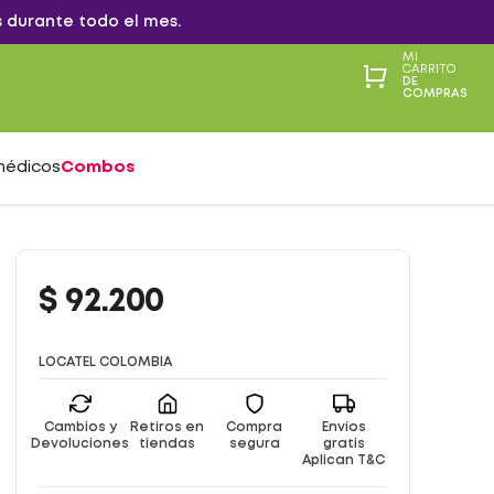
 durante todo el mes.
MI
CARRITO
DE
COMPRAS
médicos
Combos
$
92
.
200
LOCATEL COLOMBIA
Cambios y
Retiros en
Compra
Envíos
Devoluciones
tiendas
segura
gratis
Aplican T&C