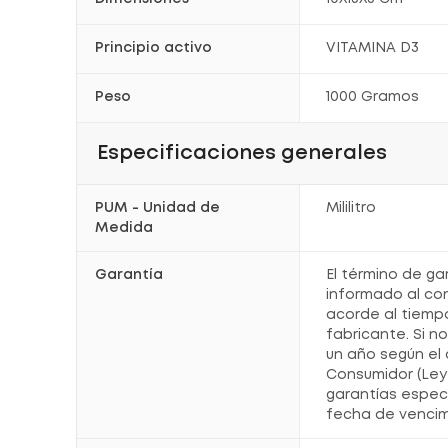
Principio activo
VITAMINA D3
Peso
1000 Gramos
Especificaciones generales
PUM - Unidad de
Mililitro
Medida
Garantía
El término de ga
informado al co
acorde al tiemp
fabricante. Si n
un año según el 
Consumidor (Ley 
garantías espec
fecha de vencim