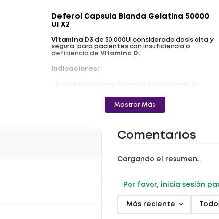
Deferol Capsula Blanda Gelatina 50000
UI X2
Vitamina D3
de 50.000UI considerada dosis alta y
segura, para pacientes con insuficiencia o
deficiencia de
Vitamina D.
Indicaciones:
- Pacientes con insuficiencia o deficiencia de
Vitamina D3 que requieran subir niveles
rápidamente con una dosis alta y segura y de
toma mensual
Mostrar Más
- Toma Mensual
Registro Sanitario: INVIMA 2023M-0021152
Comentarios
Cargando el resumen…
Por favor, inicia sesión p
Más reciente
Todo