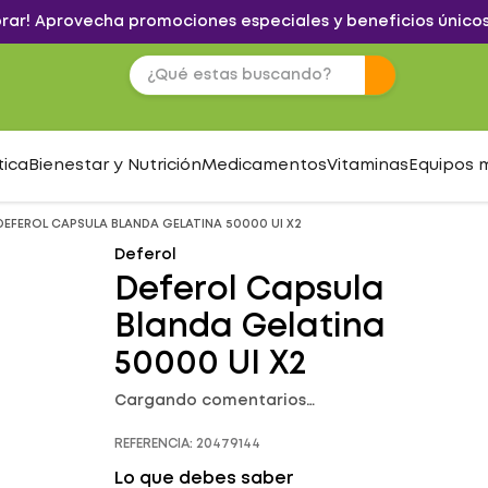
brar! Aprovecha promociones especiales y beneficios únicos
tica
Bienestar y Nutrición
Medicamentos
Vitaminas
Equipos 
DEFEROL CAPSULA BLANDA GELATINA 50000 UI X2
Deferol
Deferol Capsula
Blanda Gelatina
50000 UI X2
Cargando comentarios…
REFERENCIA
:
20479144
Lo que debes saber